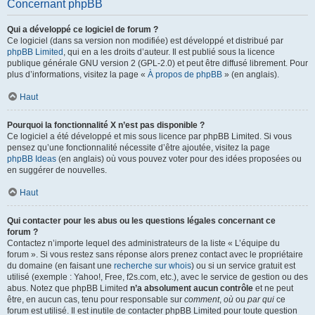
Concernant phpBB
Qui a développé ce logiciel de forum ?
Ce logiciel (dans sa version non modifiée) est développé et distribué par
phpBB Limited
, qui en a les droits d’auteur. Il est publié sous la licence
publique générale GNU version 2 (GPL-2.0) et peut être diffusé librement. Pour
plus d’informations, visitez la page «
À propos de phpBB
» (en anglais).
Haut
Pourquoi la fonctionnalité X n’est pas disponible ?
Ce logiciel a été développé et mis sous licence par phpBB Limited. Si vous
pensez qu’une fonctionnalité nécessite d’être ajoutée, visitez la page
phpBB Ideas
(en anglais) où vous pouvez voter pour des idées proposées ou
en suggérer de nouvelles.
Haut
Qui contacter pour les abus ou les questions légales concernant ce
forum ?
Contactez n’importe lequel des administrateurs de la liste « L’équipe du
forum ». Si vous restez sans réponse alors prenez contact avec le propriétaire
du domaine (en faisant une
recherche sur whois
) ou si un service gratuit est
utilisé (exemple : Yahoo!, Free, f2s.com, etc.), avec le service de gestion ou des
abus. Notez que phpBB Limited
n’a absolument aucun contrôle
et ne peut
être, en aucun cas, tenu pour responsable sur
comment
,
où
ou
par qui
ce
forum est utilisé. Il est inutile de contacter phpBB Limited pour toute question