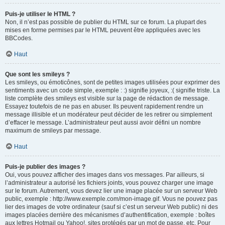
Puis-je utiliser le HTML ?
Non, il n’est pas possible de publier du HTML sur ce forum. La plupart des
mises en forme permises par le HTML peuvent être appliquées avec les
BBCodes.
Haut
Que sont les smileys ?
Les smileys, ou émoticônes, sont de petites images utilisées pour exprimer des
sentiments avec un code simple, exemple : :) signifie joyeux, :( signifie triste. La
liste complète des smileys est visible sur la page de rédaction de message.
Essayez toutefois de ne pas en abuser. Ils peuvent rapidement rendre un
message illisible et un modérateur peut décider de les retirer ou simplement
d’effacer le message. L’administrateur peut aussi avoir défini un nombre
maximum de smileys par message.
Haut
Puis-je publier des images ?
Oui, vous pouvez afficher des images dans vos messages. Par ailleurs, si
l’administrateur a autorisé les fichiers joints, vous pouvez charger une image
sur le forum. Autrement, vous devez lier une image placée sur un serveur Web
public, exemple : http://www.exemple.com/mon-image.gif. Vous ne pouvez pas
lier des images de votre ordinateur (sauf si c’est un serveur Web public) ni des
images placées derrière des mécanismes d’authentification, exemple : boîtes
aux lettres Hotmail ou Yahoo!, sites protégés par un mot de passe, etc. Pour