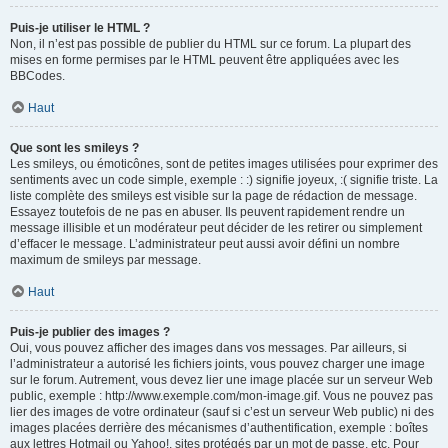
Puis-je utiliser le HTML ?
Non, il n’est pas possible de publier du HTML sur ce forum. La plupart des
mises en forme permises par le HTML peuvent être appliquées avec les
BBCodes.
Haut
Que sont les smileys ?
Les smileys, ou émoticônes, sont de petites images utilisées pour exprimer des
sentiments avec un code simple, exemple : :) signifie joyeux, :( signifie triste. La
liste complète des smileys est visible sur la page de rédaction de message.
Essayez toutefois de ne pas en abuser. Ils peuvent rapidement rendre un
message illisible et un modérateur peut décider de les retirer ou simplement
d’effacer le message. L’administrateur peut aussi avoir défini un nombre
maximum de smileys par message.
Haut
Puis-je publier des images ?
Oui, vous pouvez afficher des images dans vos messages. Par ailleurs, si
l’administrateur a autorisé les fichiers joints, vous pouvez charger une image
sur le forum. Autrement, vous devez lier une image placée sur un serveur Web
public, exemple : http://www.exemple.com/mon-image.gif. Vous ne pouvez pas
lier des images de votre ordinateur (sauf si c’est un serveur Web public) ni des
images placées derrière des mécanismes d’authentification, exemple : boîtes
aux lettres Hotmail ou Yahoo!, sites protégés par un mot de passe, etc. Pour