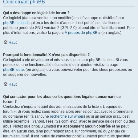
Concernant phpBB
Qui a développé ce logiciel de forum ?
Ce logiciel (dans sa version non modifiée) est développé et distribué par
phpBB Limited
, qui en a les droits d’auteur. Il est publié sous la licence
publique générale GNU version 2 (GPL-2.0) et peut être diffusé librement. Pour
plus d’informations, visitez la page «
À propos de phpBB
» (en anglais).
Haut
Pourquoi la fonctionnalité X n’est pas disponible ?
Ce logiciel a été développé et mis sous licence par phpBB Limited. Si vous
pensez qu’une fonctionnalité nécessite d’être ajoutée, visitez la page
phpBB Ideas
(en anglais) où vous pouvez voter pour des idées proposées ou
en suggérer de nouvelles.
Haut
Qui contacter pour les abus ou les questions légales concernant ce
forum ?
Contactez n’importe lequel des administrateurs de la liste « L’équipe du
forum ». Si vous restez sans réponse alors prenez contact avec le propriétaire
du domaine (en faisant une
recherche sur whois
) ou si un service gratuit est
utilisé (exemple : Yahoo!, Free, f2s.com, etc.), avec le service de gestion ou des
abus. Notez que phpBB Limited
n’a absolument aucun contrôle
et ne peut
être, en aucun cas, tenu pour responsable sur
comment
,
où
ou
par qui
ce
forum est utilisé. Il est inutile de contacter phpBB Limited pour toute question