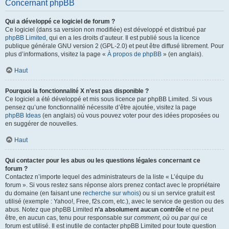
Concernant phpBB
Qui a développé ce logiciel de forum ?
Ce logiciel (dans sa version non modifiée) est développé et distribué par
phpBB Limited
, qui en a les droits d’auteur. Il est publié sous la licence
publique générale GNU version 2 (GPL-2.0) et peut être diffusé librement. Pour
plus d’informations, visitez la page «
À propos de phpBB
» (en anglais).
Haut
Pourquoi la fonctionnalité X n’est pas disponible ?
Ce logiciel a été développé et mis sous licence par phpBB Limited. Si vous
pensez qu’une fonctionnalité nécessite d’être ajoutée, visitez la page
phpBB Ideas
(en anglais) où vous pouvez voter pour des idées proposées ou
en suggérer de nouvelles.
Haut
Qui contacter pour les abus ou les questions légales concernant ce
forum ?
Contactez n’importe lequel des administrateurs de la liste « L’équipe du
forum ». Si vous restez sans réponse alors prenez contact avec le propriétaire
du domaine (en faisant une
recherche sur whois
) ou si un service gratuit est
utilisé (exemple : Yahoo!, Free, f2s.com, etc.), avec le service de gestion ou des
abus. Notez que phpBB Limited
n’a absolument aucun contrôle
et ne peut
être, en aucun cas, tenu pour responsable sur
comment
,
où
ou
par qui
ce
forum est utilisé. Il est inutile de contacter phpBB Limited pour toute question