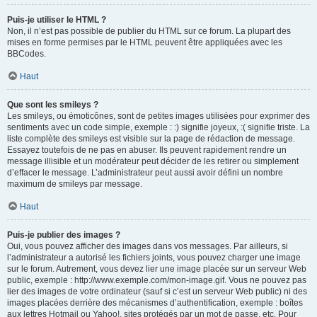
Puis-je utiliser le HTML ?
Non, il n’est pas possible de publier du HTML sur ce forum. La plupart des
mises en forme permises par le HTML peuvent être appliquées avec les
BBCodes.
Haut
Que sont les smileys ?
Les smileys, ou émoticônes, sont de petites images utilisées pour exprimer des
sentiments avec un code simple, exemple : :) signifie joyeux, :( signifie triste. La
liste complète des smileys est visible sur la page de rédaction de message.
Essayez toutefois de ne pas en abuser. Ils peuvent rapidement rendre un
message illisible et un modérateur peut décider de les retirer ou simplement
d’effacer le message. L’administrateur peut aussi avoir défini un nombre
maximum de smileys par message.
Haut
Puis-je publier des images ?
Oui, vous pouvez afficher des images dans vos messages. Par ailleurs, si
l’administrateur a autorisé les fichiers joints, vous pouvez charger une image
sur le forum. Autrement, vous devez lier une image placée sur un serveur Web
public, exemple : http://www.exemple.com/mon-image.gif. Vous ne pouvez pas
lier des images de votre ordinateur (sauf si c’est un serveur Web public) ni des
images placées derrière des mécanismes d’authentification, exemple : boîtes
aux lettres Hotmail ou Yahoo!, sites protégés par un mot de passe, etc. Pour