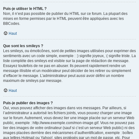
Puis-je utiliser le HTML ?
Non, il n’est pas possible de publier du HTML sur ce forum. La plupart des
mises en forme permises par le HTML peuvent être appliquées avec les
BBCodes.
Haut
Que sont les smileys ?
Les smileys, ou émoticônes, sont de petites images utilisées pour exprimer des
sentiments avec un code simple, exemple : :) signifie joyeux, :( signifie triste. La
liste complète des smileys est visible sur la page de rédaction de message.
Essayez toutefois de ne pas en abuser. Ils peuvent rapidement rendre un
message illisible et un modérateur peut décider de les retirer ou simplement
d’effacer le message. L’administrateur peut aussi avoir défini un nombre
maximum de smileys par message.
Haut
Puis-je publier des images ?
Oui, vous pouvez afficher des images dans vos messages. Par ailleurs, si
l’administrateur a autorisé les fichiers joints, vous pouvez charger une image
sur le forum. Autrement, vous devez lier une image placée sur un serveur Web
public, exemple : http://www.exemple.com/mon-image.gif. Vous ne pouvez pas
lier des images de votre ordinateur (sauf si c’est un serveur Web public) ni des
images placées derrière des mécanismes d’authentification, exemple : boîtes
aux lettres Hotmail ou Yahoo!, sites protégés par un mot de passe, etc. Pour