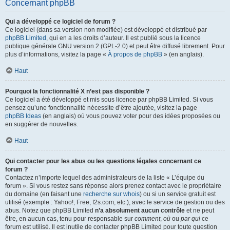
Concernant phpBB
Qui a développé ce logiciel de forum ?
Ce logiciel (dans sa version non modifiée) est développé et distribué par
phpBB Limited
, qui en a les droits d’auteur. Il est publié sous la licence
publique générale GNU version 2 (GPL-2.0) et peut être diffusé librement. Pour
plus d’informations, visitez la page «
À propos de phpBB
» (en anglais).
Haut
Pourquoi la fonctionnalité X n’est pas disponible ?
Ce logiciel a été développé et mis sous licence par phpBB Limited. Si vous
pensez qu’une fonctionnalité nécessite d’être ajoutée, visitez la page
phpBB Ideas
(en anglais) où vous pouvez voter pour des idées proposées ou
en suggérer de nouvelles.
Haut
Qui contacter pour les abus ou les questions légales concernant ce
forum ?
Contactez n’importe lequel des administrateurs de la liste « L’équipe du
forum ». Si vous restez sans réponse alors prenez contact avec le propriétaire
du domaine (en faisant une
recherche sur whois
) ou si un service gratuit est
utilisé (exemple : Yahoo!, Free, f2s.com, etc.), avec le service de gestion ou des
abus. Notez que phpBB Limited
n’a absolument aucun contrôle
et ne peut
être, en aucun cas, tenu pour responsable sur
comment
,
où
ou
par qui
ce
forum est utilisé. Il est inutile de contacter phpBB Limited pour toute question