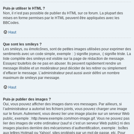
Puis-je utiliser le HTML ?
Non, il n’est pas possible de publier du HTML sur ce forum. La plupart des
mises en forme permises par le HTML peuvent être appliquées avec les
BBCodes.
Haut
Que sont les smileys ?
Les smileys, ou émoticônes, sont de petites images utilisées pour exprimer des
sentiments avec un code simple, exemple : :) signifie joyeux, :( signifie triste. La
liste complète des smileys est visible sur la page de rédaction de message.
Essayez toutefois de ne pas en abuser. Ils peuvent rapidement rendre un
message illisible et un modérateur peut décider de les retirer ou simplement
d’effacer le message. L’administrateur peut aussi avoir défini un nombre
maximum de smileys par message.
Haut
Puis-je publier des images ?
Oui, vous pouvez afficher des images dans vos messages. Par ailleurs, si
l’administrateur a autorisé les fichiers joints, vous pouvez charger une image
sur le forum. Autrement, vous devez lier une image placée sur un serveur Web
public, exemple : http://www.exemple.com/mon-image.gif. Vous ne pouvez pas
lier des images de votre ordinateur (sauf si c’est un serveur Web public) ni des
images placées derrière des mécanismes d’authentification, exemple : boîtes
aux lettres Hotmail ou Yahoo!, sites protégés par un mot de passe, etc. Pour