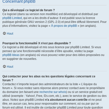
Concernant phpBB
Qui a développé ce logiciel de forum ?
Ce logiciel (dans sa version non modifiée) est développé et distribué par
phpBB Limited
, qui en a les droits d’auteur. Il est publié sous la licence
publique générale GNU version 2 (GPL-2.0) et peut être diffusé librement. Pour
plus d’informations, visitez la page «
À propos de phpBB
» (en anglais).
Haut
Pourquoi la fonctionnalité X n’est pas disponible ?
Ce logiciel a été développé et mis sous licence par phpBB Limited. Si vous
pensez qu’une fonctionnalité nécessite d’être ajoutée, visitez la page
phpBB Ideas
(en anglais) où vous pouvez voter pour des idées proposées ou
en suggérer de nouvelles.
Haut
Qui contacter pour les abus ou les questions légales concernant ce
forum ?
Contactez n’importe lequel des administrateurs de la liste « L’équipe du
forum ». Si vous restez sans réponse alors prenez contact avec le propriétaire
du domaine (en faisant une
recherche sur whois
) ou si un service gratuit est
utilisé (exemple : Yahoo!, Free, f2s.com, etc.), avec le service de gestion ou des
abus. Notez que phpBB Limited
n’a absolument aucun contrôle
et ne peut
être, en aucun cas, tenu pour responsable sur
comment
,
où
ou
par qui
ce
forum est utilisé. Il est inutile de contacter phpBB Limited pour toute question