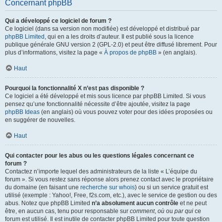
Concernant phpBB
Qui a développé ce logiciel de forum ?
Ce logiciel (dans sa version non modifiée) est développé et distribué par
phpBB Limited
, qui en a les droits d’auteur. Il est publié sous la licence
publique générale GNU version 2 (GPL-2.0) et peut être diffusé librement. Pour
plus d’informations, visitez la page «
À propos de phpBB
» (en anglais).
Haut
Pourquoi la fonctionnalité X n’est pas disponible ?
Ce logiciel a été développé et mis sous licence par phpBB Limited. Si vous
pensez qu’une fonctionnalité nécessite d’être ajoutée, visitez la page
phpBB Ideas
(en anglais) où vous pouvez voter pour des idées proposées ou
en suggérer de nouvelles.
Haut
Qui contacter pour les abus ou les questions légales concernant ce
forum ?
Contactez n’importe lequel des administrateurs de la liste « L’équipe du
forum ». Si vous restez sans réponse alors prenez contact avec le propriétaire
du domaine (en faisant une
recherche sur whois
) ou si un service gratuit est
utilisé (exemple : Yahoo!, Free, f2s.com, etc.), avec le service de gestion ou des
abus. Notez que phpBB Limited
n’a absolument aucun contrôle
et ne peut
être, en aucun cas, tenu pour responsable sur
comment
,
où
ou
par qui
ce
forum est utilisé. Il est inutile de contacter phpBB Limited pour toute question