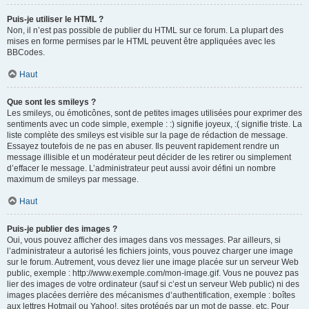
Puis-je utiliser le HTML ?
Non, il n’est pas possible de publier du HTML sur ce forum. La plupart des
mises en forme permises par le HTML peuvent être appliquées avec les
BBCodes.
Haut
Que sont les smileys ?
Les smileys, ou émoticônes, sont de petites images utilisées pour exprimer des
sentiments avec un code simple, exemple : :) signifie joyeux, :( signifie triste. La
liste complète des smileys est visible sur la page de rédaction de message.
Essayez toutefois de ne pas en abuser. Ils peuvent rapidement rendre un
message illisible et un modérateur peut décider de les retirer ou simplement
d’effacer le message. L’administrateur peut aussi avoir défini un nombre
maximum de smileys par message.
Haut
Puis-je publier des images ?
Oui, vous pouvez afficher des images dans vos messages. Par ailleurs, si
l’administrateur a autorisé les fichiers joints, vous pouvez charger une image
sur le forum. Autrement, vous devez lier une image placée sur un serveur Web
public, exemple : http://www.exemple.com/mon-image.gif. Vous ne pouvez pas
lier des images de votre ordinateur (sauf si c’est un serveur Web public) ni des
images placées derrière des mécanismes d’authentification, exemple : boîtes
aux lettres Hotmail ou Yahoo!, sites protégés par un mot de passe, etc. Pour