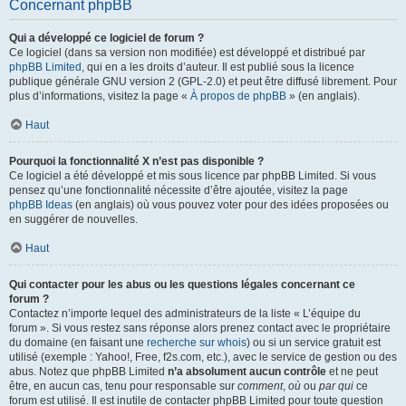
Concernant phpBB
Qui a développé ce logiciel de forum ?
Ce logiciel (dans sa version non modifiée) est développé et distribué par
phpBB Limited
, qui en a les droits d’auteur. Il est publié sous la licence
publique générale GNU version 2 (GPL-2.0) et peut être diffusé librement. Pour
plus d’informations, visitez la page «
À propos de phpBB
» (en anglais).
Haut
Pourquoi la fonctionnalité X n’est pas disponible ?
Ce logiciel a été développé et mis sous licence par phpBB Limited. Si vous
pensez qu’une fonctionnalité nécessite d’être ajoutée, visitez la page
phpBB Ideas
(en anglais) où vous pouvez voter pour des idées proposées ou
en suggérer de nouvelles.
Haut
Qui contacter pour les abus ou les questions légales concernant ce
forum ?
Contactez n’importe lequel des administrateurs de la liste « L’équipe du
forum ». Si vous restez sans réponse alors prenez contact avec le propriétaire
du domaine (en faisant une
recherche sur whois
) ou si un service gratuit est
utilisé (exemple : Yahoo!, Free, f2s.com, etc.), avec le service de gestion ou des
abus. Notez que phpBB Limited
n’a absolument aucun contrôle
et ne peut
être, en aucun cas, tenu pour responsable sur
comment
,
où
ou
par qui
ce
forum est utilisé. Il est inutile de contacter phpBB Limited pour toute question