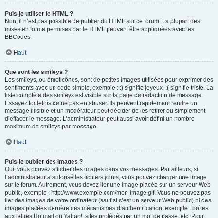
Puis-je utiliser le HTML ?
Non, il n’est pas possible de publier du HTML sur ce forum. La plupart des
mises en forme permises par le HTML peuvent être appliquées avec les
BBCodes.
Haut
Que sont les smileys ?
Les smileys, ou émoticônes, sont de petites images utilisées pour exprimer des
sentiments avec un code simple, exemple : :) signifie joyeux, :( signifie triste. La
liste complète des smileys est visible sur la page de rédaction de message.
Essayez toutefois de ne pas en abuser. Ils peuvent rapidement rendre un
message illisible et un modérateur peut décider de les retirer ou simplement
d’effacer le message. L’administrateur peut aussi avoir défini un nombre
maximum de smileys par message.
Haut
Puis-je publier des images ?
Oui, vous pouvez afficher des images dans vos messages. Par ailleurs, si
l’administrateur a autorisé les fichiers joints, vous pouvez charger une image
sur le forum. Autrement, vous devez lier une image placée sur un serveur Web
public, exemple : http://www.exemple.com/mon-image.gif. Vous ne pouvez pas
lier des images de votre ordinateur (sauf si c’est un serveur Web public) ni des
images placées derrière des mécanismes d’authentification, exemple : boîtes
aux lettres Hotmail ou Yahoo!, sites protégés par un mot de passe, etc. Pour