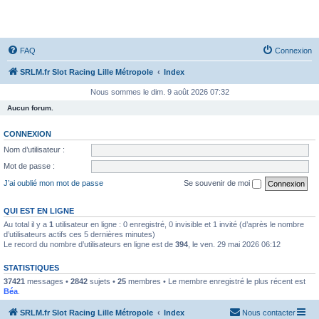
SRLM
FAQ
Connexion
SRLM.fr Slot Racing Lille Métropole
Index
Nous sommes le dim. 9 août 2026 07:32
Aucun forum.
CONNEXION
Nom d’utilisateur :
Mot de passe :
J’ai oublié mon mot de passe
Se souvenir de moi
QUI EST EN LIGNE
Au total il y a
1
utilisateur en ligne : 0 enregistré, 0 invisible et 1 invité (d’après le nombre
d’utilisateurs actifs ces 5 dernières minutes)
Le record du nombre d’utilisateurs en ligne est de
394
, le ven. 29 mai 2026 06:12
STATISTIQUES
37421
messages •
2842
sujets •
25
membres • Le membre enregistré le plus récent est
Béa
.
SRLM.fr Slot Racing Lille Métropole
Index
Nous contacter