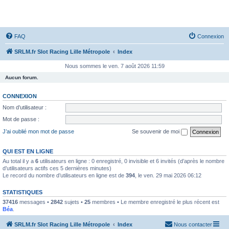
SRLM
FAQ
Connexion
SRLM.fr Slot Racing Lille Métropole
Index
Nous sommes le ven. 7 août 2026 11:59
Aucun forum.
CONNEXION
Nom d’utilisateur :
Mot de passe :
J’ai oublié mon mot de passe
Se souvenir de moi
QUI EST EN LIGNE
Au total il y a
6
utilisateurs en ligne : 0 enregistré, 0 invisible et 6 invités (d’après le nombre
d’utilisateurs actifs ces 5 dernières minutes)
Le record du nombre d’utilisateurs en ligne est de
394
, le ven. 29 mai 2026 06:12
STATISTIQUES
37416
messages •
2842
sujets •
25
membres • Le membre enregistré le plus récent est
Béa
.
SRLM.fr Slot Racing Lille Métropole
Index
Nous contacter