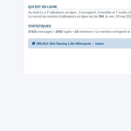
QUI EST EN LIGNE
Au total il y a
7
utilisateurs en ligne : 0 enregistré, 0 invisible et 7 invités
Le record du nombre d’utilisateurs en ligne est de
394
, le ven. 29 mai 20
STATISTIQUES
37415
messages •
2842
sujets •
25
membres • Le membre enregistré le 
SRLM.fr Slot Racing Lille Métropole
Index