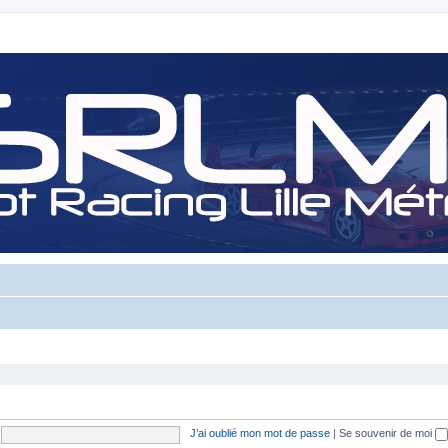
J’ai oublié mon mot de passe
|
Se souvenir de moi