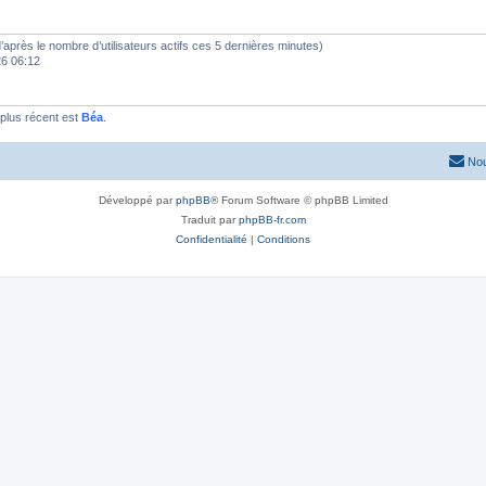
 (d’après le nombre d’utilisateurs actifs ces 5 dernières minutes)
26 06:12
plus récent est
Béa
.
Nou
Développé par
phpBB
® Forum Software © phpBB Limited
Traduit par
phpBB-fr.com
Confidentialité
|
Conditions