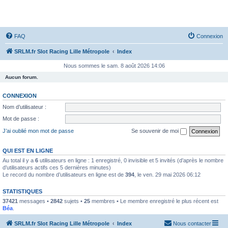
SRLM
FAQ
Connexion
SRLM.fr Slot Racing Lille Métropole
Index
Nous sommes le sam. 8 août 2026 14:06
Aucun forum.
CONNEXION
Nom d’utilisateur :
Mot de passe :
J’ai oublié mon mot de passe
Se souvenir de moi
QUI EST EN LIGNE
Au total il y a
6
utilisateurs en ligne : 1 enregistré, 0 invisible et 5 invités (d’après le nombre
d’utilisateurs actifs ces 5 dernières minutes)
Le record du nombre d’utilisateurs en ligne est de
394
, le ven. 29 mai 2026 06:12
STATISTIQUES
37421
messages •
2842
sujets •
25
membres • Le membre enregistré le plus récent est
Béa
.
SRLM.fr Slot Racing Lille Métropole
Index
Nous contacter