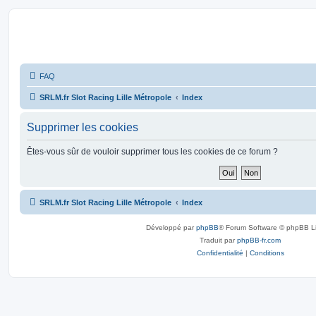
SRLM
FAQ
SRLM.fr Slot Racing Lille Métropole
Index
Supprimer les cookies
Êtes-vous sûr de vouloir supprimer tous les cookies de ce forum ?
SRLM.fr Slot Racing Lille Métropole
Index
Développé par
phpBB
® Forum Software © phpBB L
Traduit par
phpBB-fr.com
Confidentialité
|
Conditions