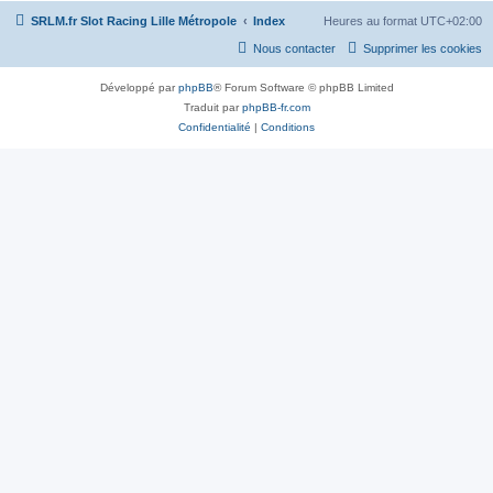
SRLM.fr Slot Racing Lille Métropole
Index
Heures au format
UTC+02:00
Nous contacter
Supprimer les cookies
Développé par
phpBB
® Forum Software © phpBB Limited
Traduit par
phpBB-fr.com
Confidentialité
|
Conditions