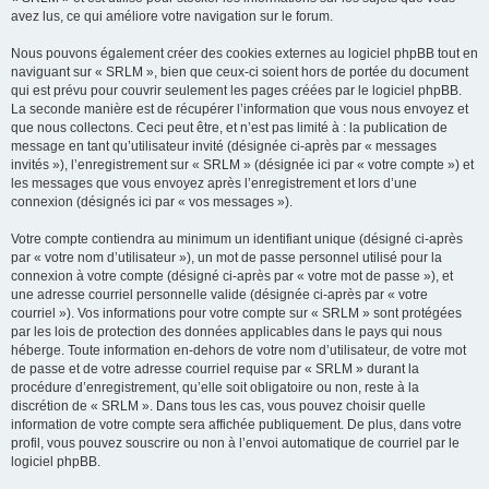
avez lus, ce qui améliore votre navigation sur le forum.
Nous pouvons également créer des cookies externes au logiciel phpBB tout en
naviguant sur « SRLM », bien que ceux-ci soient hors de portée du document
qui est prévu pour couvrir seulement les pages créées par le logiciel phpBB.
La seconde manière est de récupérer l’information que vous nous envoyez et
que nous collectons. Ceci peut être, et n’est pas limité à : la publication de
message en tant qu’utilisateur invité (désignée ci-après par « messages
invités »), l’enregistrement sur « SRLM » (désignée ici par « votre compte ») et
les messages que vous envoyez après l’enregistrement et lors d’une
connexion (désignés ici par « vos messages »).
Votre compte contiendra au minimum un identifiant unique (désigné ci-après
par « votre nom d’utilisateur »), un mot de passe personnel utilisé pour la
connexion à votre compte (désigné ci-après par « votre mot de passe »), et
une adresse courriel personnelle valide (désignée ci-après par « votre
courriel »). Vos informations pour votre compte sur « SRLM » sont protégées
par les lois de protection des données applicables dans le pays qui nous
héberge. Toute information en-dehors de votre nom d’utilisateur, de votre mot
de passe et de votre adresse courriel requise par « SRLM » durant la
procédure d’enregistrement, qu’elle soit obligatoire ou non, reste à la
discrétion de « SRLM ». Dans tous les cas, vous pouvez choisir quelle
information de votre compte sera affichée publiquement. De plus, dans votre
profil, vous pouvez souscrire ou non à l’envoi automatique de courriel par le
logiciel phpBB.