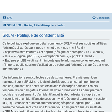
SRLM
FAQ
Connexion
SRLM.fr Slot Racing Lille Métropole
Index
SRLM - Politique de confidentialité
Cette politique explique en détail comment « SRLM » et ses sociétés affiliées
(désignés ci-après par « nous », « notre », « nos », « SRLM »,
« http://www.srlm.fr/forum ») et phpBB (désigné ci-après par « ils », « eux »,
« leur », « logiciel phpBB », « www.phpbb.com », « phpBB Limited »,
« Équipes phpBB ») utilisent n’importe quelle information collectée pendant
n’importe quelle session d’utilisation de votre part (désignée ci-après par « vos
informations »).
Vos informations sont collectées de deux manières. Premièrement, en
naviguant sur « SRLM », le logiciel phpBB créera un certain nombre de
cookies, qui sont des petits fichiers textes téléchargés dans les fichiers
temporaires du navigateur Internet de votre ordinateur. Les deux premiers
cookies ne contiennent qu’un identifiant utilisateur (désigné ci-après par
« user-id ») et un identifiant de session invité (désigné ci-après par « session-
id »), qui vous sont automatiquement assignés par le logiciel phpBB. Un
troisième cookie sera créé une fois que vous naviguerez sur les sujets de
« SRLM » et est utilisé pour stocker les informations sur les sujets que vous