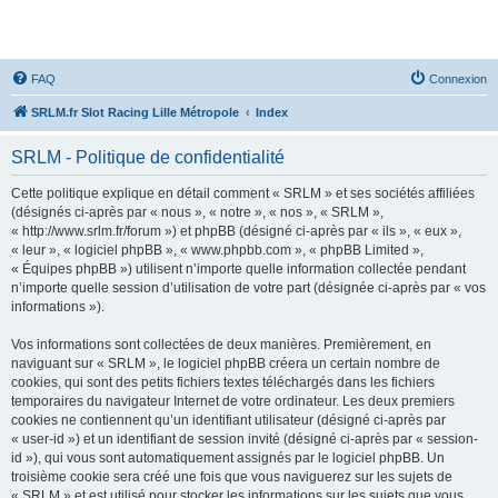
SRLM
FAQ
Connexion
SRLM.fr Slot Racing Lille Métropole
Index
SRLM - Politique de confidentialité
Cette politique explique en détail comment « SRLM » et ses sociétés affiliées
(désignés ci-après par « nous », « notre », « nos », « SRLM »,
« http://www.srlm.fr/forum ») et phpBB (désigné ci-après par « ils », « eux »,
« leur », « logiciel phpBB », « www.phpbb.com », « phpBB Limited »,
« Équipes phpBB ») utilisent n’importe quelle information collectée pendant
n’importe quelle session d’utilisation de votre part (désignée ci-après par « vos
informations »).
Vos informations sont collectées de deux manières. Premièrement, en
naviguant sur « SRLM », le logiciel phpBB créera un certain nombre de
cookies, qui sont des petits fichiers textes téléchargés dans les fichiers
temporaires du navigateur Internet de votre ordinateur. Les deux premiers
cookies ne contiennent qu’un identifiant utilisateur (désigné ci-après par
« user-id ») et un identifiant de session invité (désigné ci-après par « session-
id »), qui vous sont automatiquement assignés par le logiciel phpBB. Un
troisième cookie sera créé une fois que vous naviguerez sur les sujets de
« SRLM » et est utilisé pour stocker les informations sur les sujets que vous