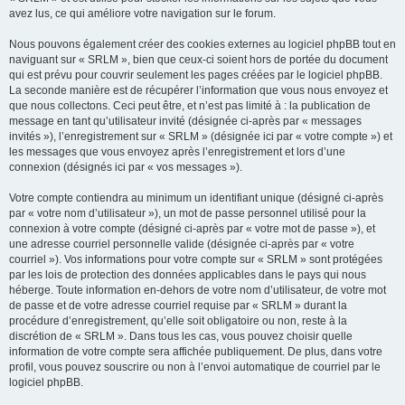
avez lus, ce qui améliore votre navigation sur le forum.
Nous pouvons également créer des cookies externes au logiciel phpBB tout en
naviguant sur « SRLM », bien que ceux-ci soient hors de portée du document
qui est prévu pour couvrir seulement les pages créées par le logiciel phpBB.
La seconde manière est de récupérer l’information que vous nous envoyez et
que nous collectons. Ceci peut être, et n’est pas limité à : la publication de
message en tant qu’utilisateur invité (désignée ci-après par « messages
invités »), l’enregistrement sur « SRLM » (désignée ici par « votre compte ») et
les messages que vous envoyez après l’enregistrement et lors d’une
connexion (désignés ici par « vos messages »).
Votre compte contiendra au minimum un identifiant unique (désigné ci-après
par « votre nom d’utilisateur »), un mot de passe personnel utilisé pour la
connexion à votre compte (désigné ci-après par « votre mot de passe »), et
une adresse courriel personnelle valide (désignée ci-après par « votre
courriel »). Vos informations pour votre compte sur « SRLM » sont protégées
par les lois de protection des données applicables dans le pays qui nous
héberge. Toute information en-dehors de votre nom d’utilisateur, de votre mot
de passe et de votre adresse courriel requise par « SRLM » durant la
procédure d’enregistrement, qu’elle soit obligatoire ou non, reste à la
discrétion de « SRLM ». Dans tous les cas, vous pouvez choisir quelle
information de votre compte sera affichée publiquement. De plus, dans votre
profil, vous pouvez souscrire ou non à l’envoi automatique de courriel par le
logiciel phpBB.