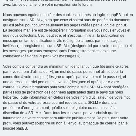
avez lus, ce qui améliore votre navigation sur le forum.
Nous pouvons également créer des cookies externes au logiciel phpBB tout en
naviguant sur « SRLM », bien que ceux-ci soient hors de portée du document
qui est prévu pour couvrir seulement les pages créées par le logiciel phpBB.
La seconde manière est de récupérer l’information que vous nous envoyez et
que nous collectons. Ceci peut être, et n’est pas limité à : la publication de
message en tant qu’utilisateur invité (désignée ci-après par « messages
invités »), l’enregistrement sur « SRLM » (désignée ici par « votre compte ») et
les messages que vous envoyez après l’enregistrement et lors d’une
connexion (désignés ici par « vos messages »).
Votre compte contiendra au minimum un identifiant unique (désigné ci-après
par « votre nom d’utilisateur »), un mot de passe personnel utilisé pour la
connexion à votre compte (désigné ci-après par « votre mot de passe »), et
une adresse courriel personnelle valide (désignée ci-après par « votre
courriel »). Vos informations pour votre compte sur « SRLM » sont protégées
par les lois de protection des données applicables dans le pays qui nous
héberge. Toute information en-dehors de votre nom d’utilisateur, de votre mot
de passe et de votre adresse courriel requise par « SRLM » durant la
procédure d’enregistrement, qu’elle soit obligatoire ou non, reste à la
discrétion de « SRLM ». Dans tous les cas, vous pouvez choisir quelle
information de votre compte sera affichée publiquement. De plus, dans votre
profil, vous pouvez souscrire ou non à l’envoi automatique de courriel par le
logiciel phpBB.