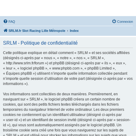
SRLM
FAQ
Connexion
SRLM.fr Slot Racing Lille Métropole
Index
SRLM - Politique de confidentialité
Cette politique explique en détail comment « SRLM » et ses sociétés affiliées
(désignés ci-après par « nous », « notre », « nos », « SRLM »,
« http://www.srlm.fr/forum ») et phpBB (désigné ci-après par « ils », « eux »,
« leur », « logiciel phpBB », « www.phpbb.com », « phpBB Limited »,
« Équipes phpBB ») utilisent n’importe quelle information collectée pendant
n’importe quelle session d’utilisation de votre part (désignée ci-après par « vos
informations »).
Vos informations sont collectées de deux manières. Premièrement, en
naviguant sur « SRLM », le logiciel phpBB créera un certain nombre de
cookies, qui sont des petits fichiers textes téléchargés dans les fichiers
temporaires du navigateur Internet de votre ordinateur. Les deux premiers
cookies ne contiennent qu’un identifiant utilisateur (désigné ci-après par
« user-id ») et un identifiant de session invité (désigné ci-après par « session-
id »), qui vous sont automatiquement assignés par le logiciel phpBB. Un
troisième cookie sera créé une fois que vous naviguerez sur les sujets de
« SRLM » et est utilisé pour stocker les informations sur les sujets que vous