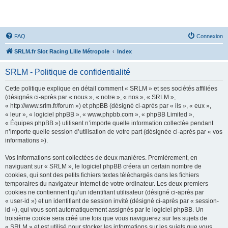
SRLM
FAQ
Connexion
SRLM.fr Slot Racing Lille Métropole
Index
SRLM - Politique de confidentialité
Cette politique explique en détail comment « SRLM » et ses sociétés affiliées
(désignés ci-après par « nous », « notre », « nos », « SRLM »,
« http://www.srlm.fr/forum ») et phpBB (désigné ci-après par « ils », « eux »,
« leur », « logiciel phpBB », « www.phpbb.com », « phpBB Limited »,
« Équipes phpBB ») utilisent n’importe quelle information collectée pendant
n’importe quelle session d’utilisation de votre part (désignée ci-après par « vos
informations »).
Vos informations sont collectées de deux manières. Premièrement, en
naviguant sur « SRLM », le logiciel phpBB créera un certain nombre de
cookies, qui sont des petits fichiers textes téléchargés dans les fichiers
temporaires du navigateur Internet de votre ordinateur. Les deux premiers
cookies ne contiennent qu’un identifiant utilisateur (désigné ci-après par
« user-id ») et un identifiant de session invité (désigné ci-après par « session-
id »), qui vous sont automatiquement assignés par le logiciel phpBB. Un
troisième cookie sera créé une fois que vous naviguerez sur les sujets de
« SRLM » et est utilisé pour stocker les informations sur les sujets que vous