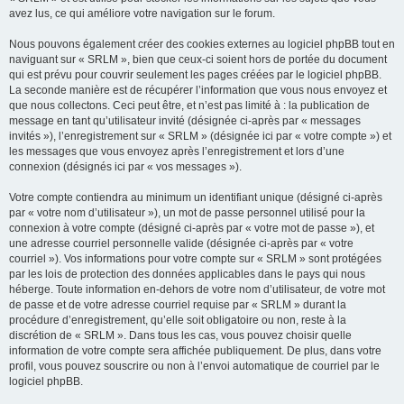
avez lus, ce qui améliore votre navigation sur le forum.
Nous pouvons également créer des cookies externes au logiciel phpBB tout en
naviguant sur « SRLM », bien que ceux-ci soient hors de portée du document
qui est prévu pour couvrir seulement les pages créées par le logiciel phpBB.
La seconde manière est de récupérer l’information que vous nous envoyez et
que nous collectons. Ceci peut être, et n’est pas limité à : la publication de
message en tant qu’utilisateur invité (désignée ci-après par « messages
invités »), l’enregistrement sur « SRLM » (désignée ici par « votre compte ») et
les messages que vous envoyez après l’enregistrement et lors d’une
connexion (désignés ici par « vos messages »).
Votre compte contiendra au minimum un identifiant unique (désigné ci-après
par « votre nom d’utilisateur »), un mot de passe personnel utilisé pour la
connexion à votre compte (désigné ci-après par « votre mot de passe »), et
une adresse courriel personnelle valide (désignée ci-après par « votre
courriel »). Vos informations pour votre compte sur « SRLM » sont protégées
par les lois de protection des données applicables dans le pays qui nous
héberge. Toute information en-dehors de votre nom d’utilisateur, de votre mot
de passe et de votre adresse courriel requise par « SRLM » durant la
procédure d’enregistrement, qu’elle soit obligatoire ou non, reste à la
discrétion de « SRLM ». Dans tous les cas, vous pouvez choisir quelle
information de votre compte sera affichée publiquement. De plus, dans votre
profil, vous pouvez souscrire ou non à l’envoi automatique de courriel par le
logiciel phpBB.