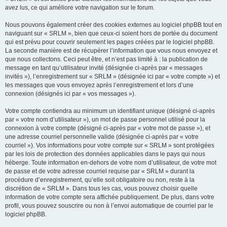
avez lus, ce qui améliore votre navigation sur le forum.
Nous pouvons également créer des cookies externes au logiciel phpBB tout en
naviguant sur « SRLM », bien que ceux-ci soient hors de portée du document
qui est prévu pour couvrir seulement les pages créées par le logiciel phpBB.
La seconde manière est de récupérer l’information que vous nous envoyez et
que nous collectons. Ceci peut être, et n’est pas limité à : la publication de
message en tant qu’utilisateur invité (désignée ci-après par « messages
invités »), l’enregistrement sur « SRLM » (désignée ici par « votre compte ») et
les messages que vous envoyez après l’enregistrement et lors d’une
connexion (désignés ici par « vos messages »).
Votre compte contiendra au minimum un identifiant unique (désigné ci-après
par « votre nom d’utilisateur »), un mot de passe personnel utilisé pour la
connexion à votre compte (désigné ci-après par « votre mot de passe »), et
une adresse courriel personnelle valide (désignée ci-après par « votre
courriel »). Vos informations pour votre compte sur « SRLM » sont protégées
par les lois de protection des données applicables dans le pays qui nous
héberge. Toute information en-dehors de votre nom d’utilisateur, de votre mot
de passe et de votre adresse courriel requise par « SRLM » durant la
procédure d’enregistrement, qu’elle soit obligatoire ou non, reste à la
discrétion de « SRLM ». Dans tous les cas, vous pouvez choisir quelle
information de votre compte sera affichée publiquement. De plus, dans votre
profil, vous pouvez souscrire ou non à l’envoi automatique de courriel par le
logiciel phpBB.