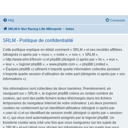
SRLM
FAQ
Connexion
SRLM.fr Slot Racing Lille Métropole
Index
SRLM - Politique de confidentialité
Cette politique explique en détail comment « SRLM » et ses sociétés affiliées
(désignés ci-après par « nous », « notre », « nos », « SRLM »,
« http://www.srlm.fr/forum ») et phpBB (désigné ci-après par « ils », « eux »,
« leur », « logiciel phpBB », « www.phpbb.com », « phpBB Limited »,
« Équipes phpBB ») utilisent n’importe quelle information collectée pendant
n’importe quelle session d’utilisation de votre part (désignée ci-après par « vos
informations »).
Vos informations sont collectées de deux manières. Premièrement, en
naviguant sur « SRLM », le logiciel phpBB créera un certain nombre de
cookies, qui sont des petits fichiers textes téléchargés dans les fichiers
temporaires du navigateur Internet de votre ordinateur. Les deux premiers
cookies ne contiennent qu’un identifiant utilisateur (désigné ci-après par
« user-id ») et un identifiant de session invité (désigné ci-après par « session-
id »), qui vous sont automatiquement assignés par le logiciel phpBB. Un
troisième cookie sera créé une fois que vous naviguerez sur les sujets de
« SRLM » et est utilisé pour stocker les informations sur les sujets que vous