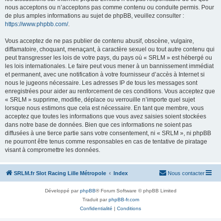
nous acceptons ou n’acceptons pas comme contenu ou conduite permis. Pour
de plus amples informations au sujet de phpBB, veuillez consulter :
https://www.phpbb.com/
.
Vous acceptez de ne pas publier de contenu abusif, obscène, vulgaire,
diffamatoire, choquant, menaçant, à caractère sexuel ou tout autre contenu qui
peut transgresser les lois de votre pays, du pays où « SRLM » est hébergé ou
les lois internationales. Le faire peut vous mener à un bannissement immédiat
et permanent, avec une notification à votre fournisseur d’accès à Internet si
nous le jugeons nécessaire. Les adresses IP de tous les messages sont
enregistrées pour aider au renforcement de ces conditions. Vous acceptez que
« SRLM » supprime, modifie, déplace ou verrouille n’importe quel sujet
lorsque nous estimons que cela est nécessaire. En tant que membre, vous
acceptez que toutes les informations que vous avez saisies soient stockées
dans notre base de données. Bien que ces informations ne soient pas
diffusées à une tierce partie sans votre consentement, ni « SRLM », ni phpBB
ne pourront être tenus comme responsables en cas de tentative de piratage
visant à compromettre les données.
SRLM.fr Slot Racing Lille Métropole
Index
Nous contacter
Développé par
phpBB
® Forum Software © phpBB Limited
Traduit par
phpBB-fr.com
Confidentialité
|
Conditions